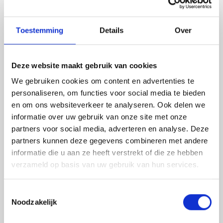
organisatie sterker, efficiënter en
toekomstbestendiger te maken. Of je nu net
start of al jaren onderneemt, dit model biedt
Toestemming
Details
Over
de structuur die je nodig hebt om je ambities
waar te maken.
Deze website maakt gebruik van cookies
We gebruiken cookies om content en advertenties te
personaliseren, om functies voor social media te bieden
Wat maakt het MetaFrame uniek voor
en om ons websiteverkeer te analyseren. Ook delen we
jouw bedrijf?
informatie over uw gebruik van onze site met onze
partners voor social media, adverteren en analyse. Deze
partners kunnen deze gegevens combineren met andere
Het MetaFrame onderscheidt zich door zijn
informatie die u aan ze heeft verstrekt of die ze hebben
flexibiliteit en schaalbaarheid. Het is ontworpen om
verzameld op basis van uw gebruik van hun services.
met jouw organisatie mee te groeien en zich aan te
passen aan veranderende omstandigheden. Enkele
Toestemmingsselectie
specifieke voordelen:
Noodzakelijk